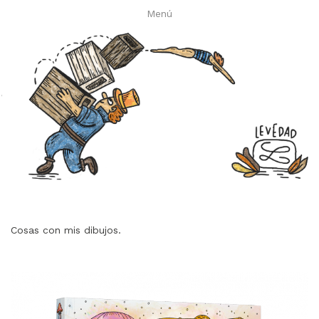
Menú
Levedad es un dibujante que
Cosas con mis dibujos.